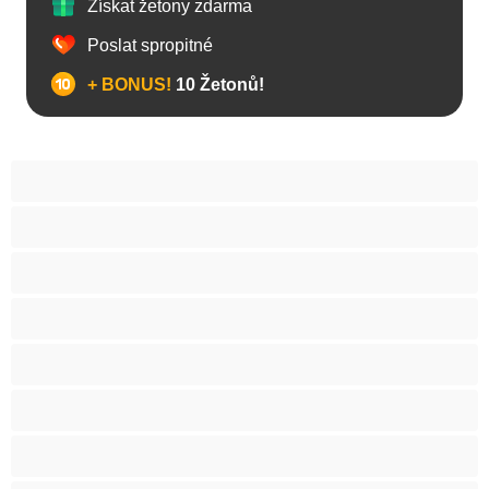
Získat žetony zdarma
Poslat spropitné
+ BONUS!
10 Žetonů!
Anál
Arabky
Asijská
Babičky
Baculky
BBW
Blond vlasy