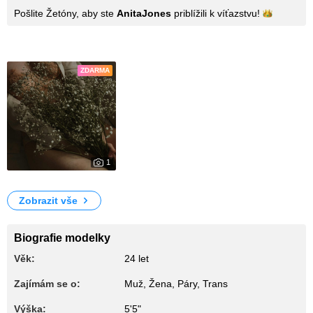
Pošlite Žetóny, aby ste
AnitaJones
priblížili k
víťazstvu!
Fotky
ZDARMA
1
235
My Photos
Zobrazit vše
Biografie modelky
Věk:
24 let
Zajímám se o:
Muž, Žena, Páry, Trans
Výška:
5'5"