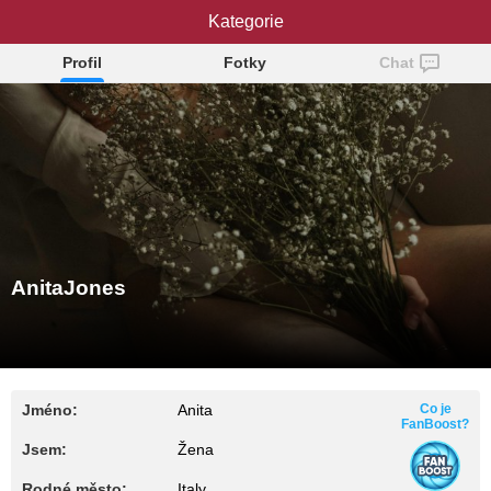
AnitaJones
Kategorie
Profil
Fotky
Chat
AnitaJones
Jméno:
Anita
Co je
FanBoost?
Jsem:
Žena
Rodné město:
Italy