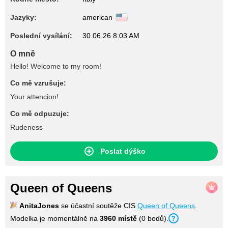
Jazyky:
american
Poslední vysílání:
30.06.26 8:03 AM
O mně
Hello! Welcome to my room!
Co mě vzrušuje:
Your attencion!
Co mě odpuzuje:
Rudeness
Poslat dýško
Queen of Queens
AnitaJones
se účastní soutěže CIS
Queen of Queens
.
Modelka je momentálně na
3960 místě
(0 bodů).