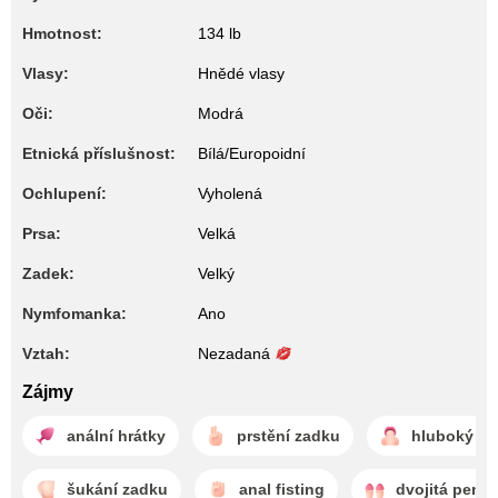
Hmotnost:
134 lb
Vlasy:
Hnědé vlasy
Oči:
Modrá
Etnická příslušnost:
Bílá/Europoidní
Ochlupení:
Vyholená
Prsa:
Velká
Zadek:
Velký
Nymfomanka:
Ano
Vztah:
Nezadaná
Zájmy
anální hrátky
prstění zadku
hluboký or
šukání zadku
anal fisting
dvojitá penet