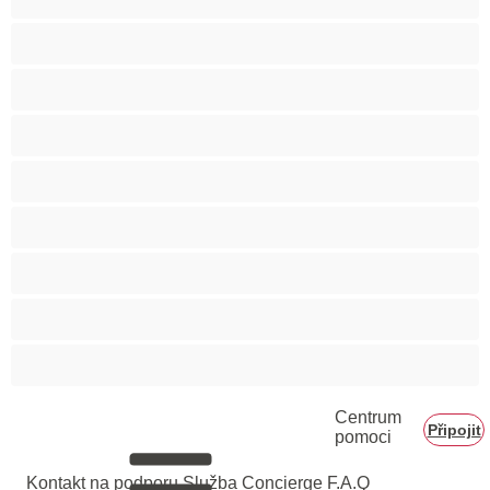
Těhotné holky
Velká prsa
Velké zadky
Vysokoškolačky
Zralé ženy
Zrzka
Čokoládové holky
Školačky 18+
Centrum
Připojit
pomoci
Kontakt na podporu
Služba Concierge
F.A.Q