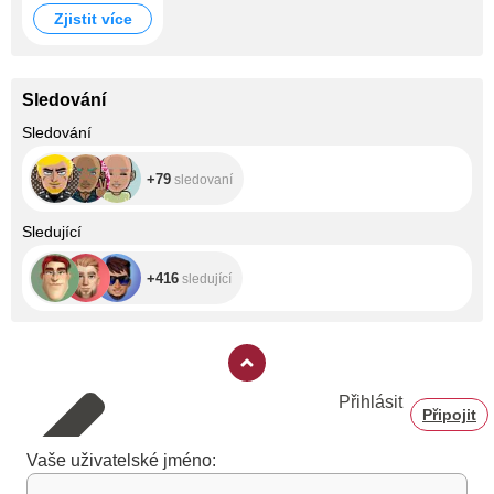
Zjistit více
Sledování
+79
Sledování
+79
sledovaní
+416
Sledující
+416
sledující
Přihlásit
Připojit
Vaše uživatelské jméno: