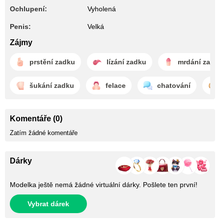
Ochlupení:
Vyholená
Penis:
Velká
Zájmy
prstění zadku
lízání zadku
mrdání zadk
šukání zadku
felace
chatování
Komentáře (0)
Zatím žádné komentáře
Dárky
Modelka ještě nemá žádné virtuální dárky. Pošlete ten první!
Vybrat dárek