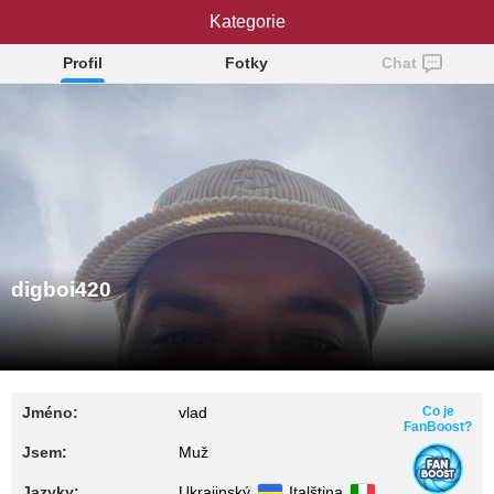
digboi420
Kategorie
Profil
Fotky
Chat
digboi420
Jméno:
vlad
Co je
FanBoost?
Jsem:
Muž
Jazyky:
Ukrajinský
Italština