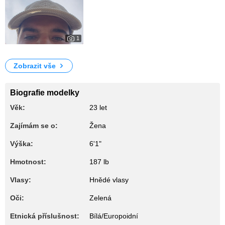
1
85
My Photos
Zobrazit vše
Biografie modelky
Věk:
23 let
Zajímám se o:
Žena
Výška:
6'1"
Hmotnost:
187 lb
Vlasy:
Hnědé vlasy
Oči:
Zelená
Etnická příslušnost:
Bílá/Europoidní