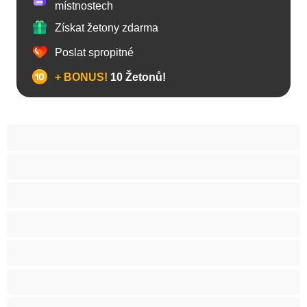
místnostech
Získat žetony zdarma
Poslat spropitné
+ BONUS!
10 Žetonů!
Anál
Arabky
Asijská
Babičky
Baculky
BBW
Blond vlasy