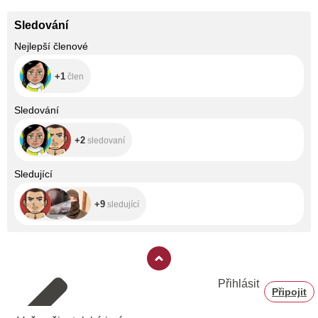
Sledování
+1
Nejlepší členové
+1
člen
+2
Sledování
+2
sledovaní
+9
Sledující
+9
sledující
Přihlásit
Připojit