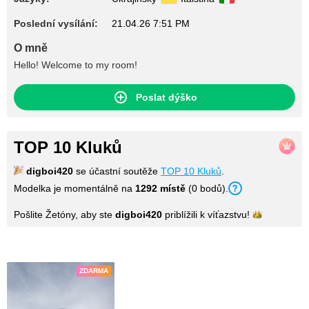
Poslední vysílání:
21.04.26 7:51 PM
O mně
Hello! Welcome to my room!
Poslat dýško
TOP 10 Kluků
digboi420
se účastní soutěže
TOP 10 Kluků
.
Modelka je momentálně na
1292 místě
(0 bodů).
Pošlite Žetóny, aby ste
digboi420
priblížili k
víťazstvu!
Fotky
ZDARMA