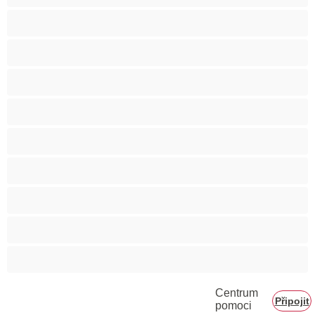
Svalnaté holky
Těhotné holky
Velká prsa
Velké zadky
Vysokoškolačky
Zralé ženy
Zrzka
Čokoládové holky
Školačky 18+
Centrum
Připojit
pomoci